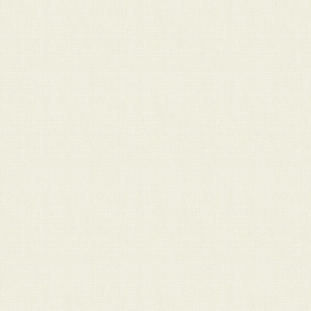
Obcinamy rogi powstającej 
Rozginamy kopertę i ob
widoczne są linie.
W ten sposób otrzymujemy p
... należy zagiąć paski bocz
... posmarować je klejem
gotową kopertę!
Wskazówka:
jeśli zajdzie pot
lepiej wykonywać każdą z operac