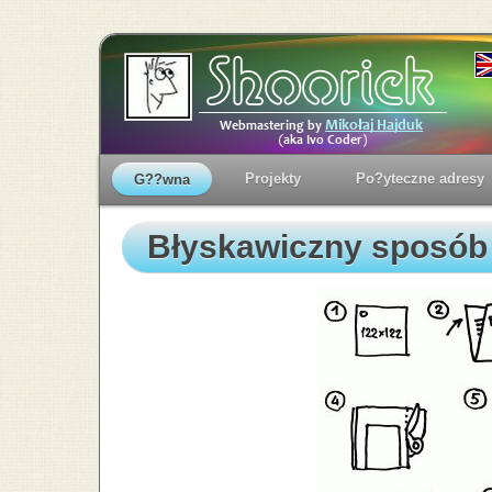
Projekty
Po?yteczne adresy
G??wna
Błyskawiczny sposób s