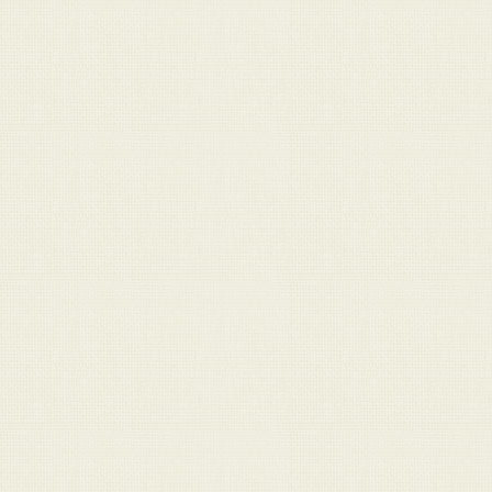
Ponieważ nie odnalazłem egze
poniższe rysunki, więc odtworzy