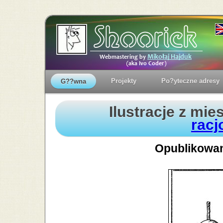
Projekty
Po?yteczne adresy
G??wna
Ilustracje z mie
racj
Opublikowan